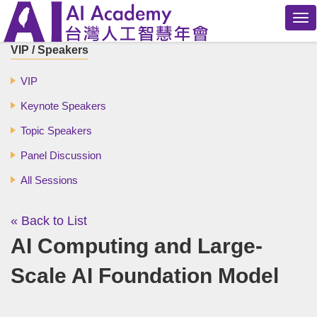
Tog
nav
VIP / Speakers
VIP
Keynote Speakers
Topic Speakers
Panel Discussion
All Sessions
« Back to List
AI Computing and Large-
Scale AI Foundation Model