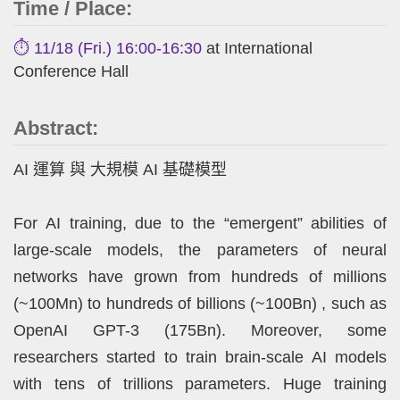
Time / Place:
⏱️ 11/18 (Fri.) 16:00-16:30
at International
Conference Hall
Abstract:
AI 運算 與 大規模 AI 基礎模型
For AI training, due to the “emergent” abilities of
large-scale models, the parameters of neural
networks have grown from hundreds of millions
(~100Mn) to hundreds of billions (~100Bn) , such as
OpenAI GPT-3 (175Bn). Moreover, some
researchers started to train brain-scale AI models
with tens of trillions parameters. Huge training