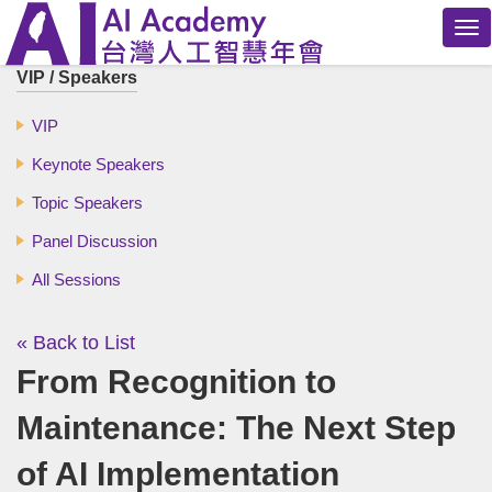
Tog
nav
VIP / Speakers
VIP
Keynote Speakers
Topic Speakers
Panel Discussion
All Sessions
« Back to List
From Recognition to
Maintenance: The Next Step
of AI Implementation